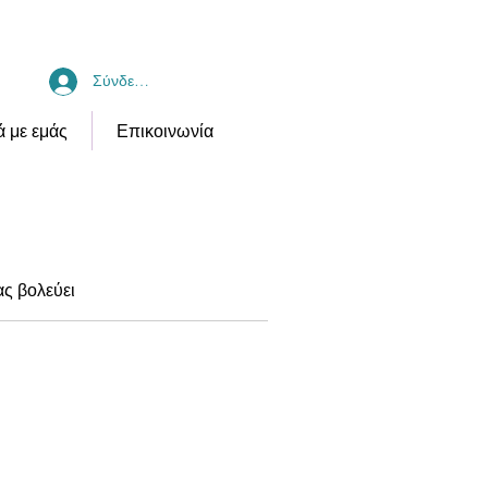
shop@hotmail.gr
+30 6973743747
Σύνδεση
ά με εμάς
Επικοινωνία
ας βολεύει