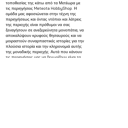
τοποθεσίας της κάτω από τα Μετέωρα με
τις περιηγήσεις Meteota HobbyShop. Η
ομάδα μας αφοσιώνεται στην τέχνη της
περιηγήσεως και όντας ντόπιοι και λάτρεις
της περιοχής είναι πρόθυμοι να σας
ξεναγήσουν σε ανεξερεύνητα μονοπάτια, να
αποκαλύψουν κρυφούς θησαυρούς και να
μοιραστούν συναρπαστικές ιστορίες για την
πλούσια ιστορία και την κληρονομιά αυτής
της μοναδικής περιοχής. Αυτά που κάνουν
τις περιηγήσεις μας να ξεχωρίζουν είναι τα
εξής:
1] Προσαρμοσμένες Εμπειρίες:
Είτε
επιθυμείτε να εξερευνήσετε αρχαία
μοναστήρια, είτε να απολαύσετε τη φυσική
ομορφιά της περιοχής των Μετεώρων, οι
περιηγήσεις μας είναι πλήρως
προσαρμόσιμες για να ικανοποιήσουν τις
προτιμήσεις σας. Προσφέρουμε μια ποικιλία
από προγράμματα περιήγησης,
σχεδιασμένα με φροντίδα για να
αποκαλύψουν τα μυστικά διαμάντια της
Καλαμπάκας και του εντυπωσιακού τοπίου
των Μετεώρων.